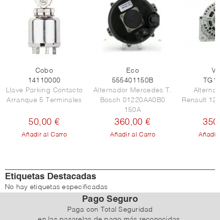
Cobo
Eco
Va
14110000
555401150B
TG1
Llave Parking Contacto
Alternador Mercedes T.
Alterna
Arranque 5 Terminales
Bosch 01220AA0B0
Renault 12
150A
50,00 €
360,00 €
350
Añadir al Carro
Añadir al Carro
Añadir 
Etiquetas Destacadas
No hay etiquetas especificadas
Pago Seguro
Paga con Total Seguridad
en las pasarelas de pago más reconocidas.