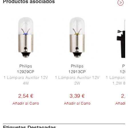
Productos asociados
Philips
Philips
Phi
12929CP
12913CP
125
1 Lámpara Auxiliar 12V
1 Lámpara Auxiliar 12V
1 Lámpara 
4W
2W
1,2W 8,
2,54 €
3,39 €
2,
Añadir al Carro
Añadir al Carro
Añadir 