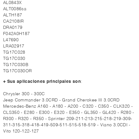
AL0843X
ALT0086sa
ALTH187
CA2108IR
DRA0179
F042A0H187
L47690
LRA02917
TG17C028
TG17C030
TG17C030B
TG17C030OR
+ Sus aplicaciones principales son
:
Chrysler 300 - 300C
Jeep Commander 3.0CRD - Grand Cherokee III 3.0CRD
Mercedes-Benz A160 - A180 - A200 - C320 - C350 - CLK320 -
CLS350 - E280 - E300 - E320 - E350 - GL350 - GL420 - R280 -
R300 - R320 - R350 - Sprinter 209-211-213-215-218-219-309-
311-315-318-418-419-509-511-515-518-519 - Viano 3.0CDI -
Vito 120-122-127