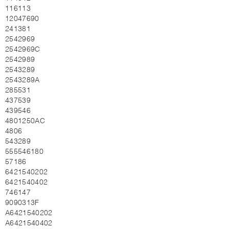
116113
12047690
241381
2542969
2542969C
2542989
2543289
2543289A
285531
437539
439546
4801250AC
4806
543289
555546180
57186
6421540202
6421540402
746147
9090313F
A6421540202
A6421540402