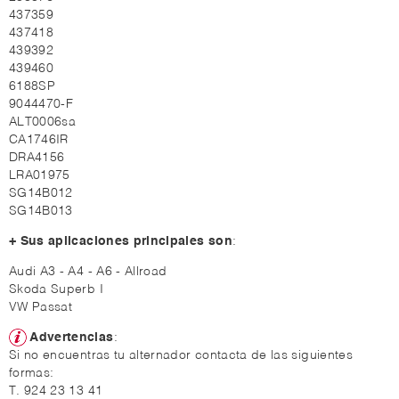
437359
437418
439392
439460
6188SP
9044470-F
ALT0006sa
CA1746IR
DRA4156
LRA01975
SG14B012
SG14B013
+ Sus aplicaciones principales son
:
Audi A3 - A4 - A6 - Allroad
Skoda Superb I
VW Passat
Advertencias
:
Si no encuentras tu alternador contacta de las siguientes
formas:
T. 924 23 13 41