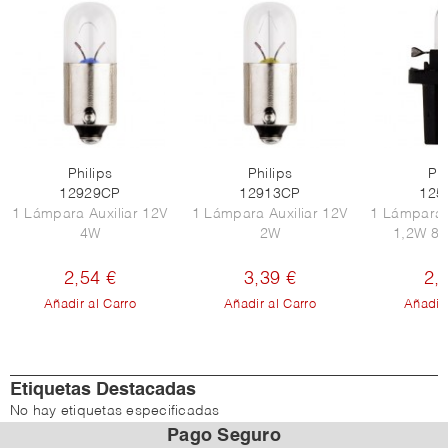
Philips
Philips
Phi
12929CP
12913CP
125
1 Lámpara Auxiliar 12V
1 Lámpara Auxiliar 12V
1 Lámpara 
4W
2W
1,2W 8,
2,54 €
3,39 €
2,
Añadir al Carro
Añadir al Carro
Añadir 
Etiquetas Destacadas
No hay etiquetas especificadas
Pago Seguro