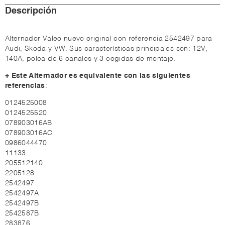
Descripción
Alternador Valeo nuevo original con referencia 2542497 para
Audi, Skoda y VW. Sus características principales son: 12V,
140A, polea de 6 canales y 3 cogidas de montaje.
+ Este Alternador es equivalente con las siguientes
referencias
:
0124525008
0124525520
078903016AB
078903016AC
0986044470
11133
205512140
2205128
2542497
2542497A
2542497B
2542587B
283876