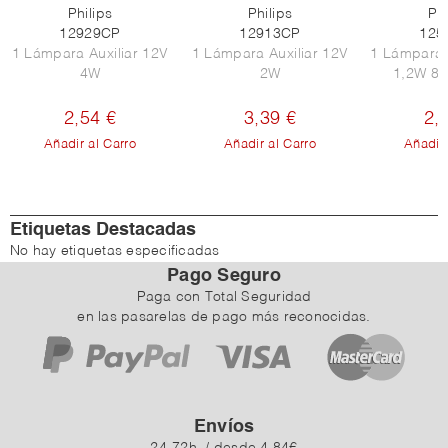
Philips
Philips
Phi
12929CP
12913CP
125
1 Lámpara Auxiliar 12V
1 Lámpara Auxiliar 12V
1 Lámpara 
4W
2W
1,2W 8,
2,54 €
3,39 €
2,
Añadir al Carro
Añadir al Carro
Añadir 
Etiquetas Destacadas
No hay etiquetas especificadas
Pago Seguro
Paga con Total Seguridad
en las pasarelas de pago más reconocidas.
Envíos
24-72h. / desde 4,84€