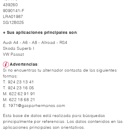
439260
9090141-F
LRA01987
SG12B025
+ Sus aplicaciones principales son
:
Audi A4 - A6 - A8 - Allroad - RS4
Skoda Superb I
VW Passat
Advertencias
:
Si no encuentras tu alternador contacta de las siguientes
formas:
T. 924 23 13 41
T. 924 23 16 05
M. 622 62 91 91
M. 622 18 68 21
E. 1971@gasparhermanos.com
Esta base de datos está realizada para búsquedas
principalmente por referencias. Los datos contenidos en las
aplicaciones principales son orientativos.