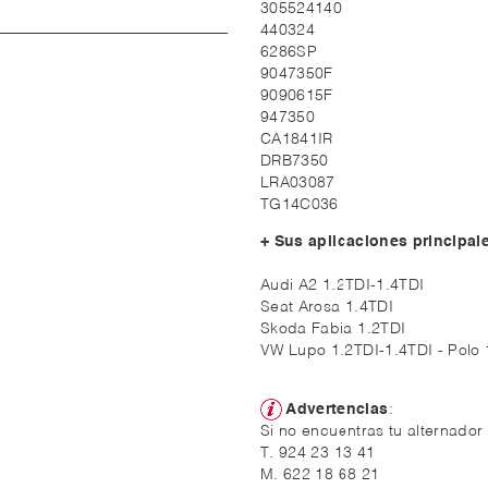
305524140
440324
6286SP
9047350F
9090615F
947350
CA1841IR
DRB7350
LRA03087
TG14C036
+ Sus aplicaciones principal
Audi A2 1.2TDI-1.4TDI
Seat Arosa 1.4TDI
Skoda Fabia 1.2TDI
VW Lupo 1.2TDI-1.4TDI - Polo 
Advertencias
:
Si no encuentras tu alternador
T. 924 23 13 41
M. 622 18 68 21