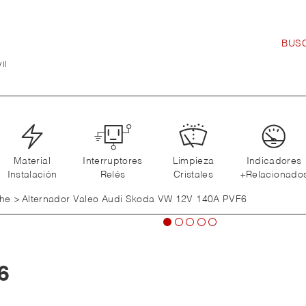
il
Material
Interruptores
Limpieza
Indicadores
Instalación
Relés
Cristales
+Relacionado
che
>
Alternador Valeo Audi Skoda VW 12V 140A PVF6
6