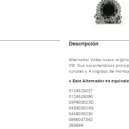
Descripción
Alternador Valeo nuevo origin
VW. Sus características princ
canales y 4 cogidas de montaj
+ Este Alternador es equivale
0124525027
0124525090
03P903023D
045903023G
045903023K
0986047350
285699