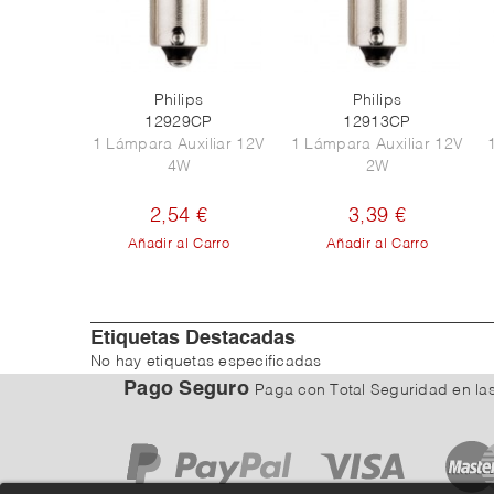
Philips
Philips
12929CP
12913CP
1 Lámpara Auxiliar 12V
1 Lámpara Auxiliar 12V
4W
2W
2,54 €
3,39 €
Añadir al Carro
Añadir al Carro
Etiquetas Destacadas
No hay etiquetas especificadas
Pago Seguro
Paga con Total Seguridad
en la