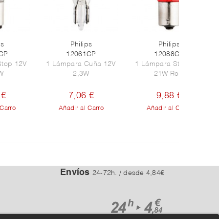
ps
Philips
Philips
CP
12061CP
12088CP
Stop 12V
1 Lámpara Cuña 12V
1 Lámpara Stop 12V
W
2,3W
21W Roja
 €
7,06 €
9,88 €
 Carro
Añadir al Carro
Añadir al Carro
Envíos
24-72h. / desde 4,84€