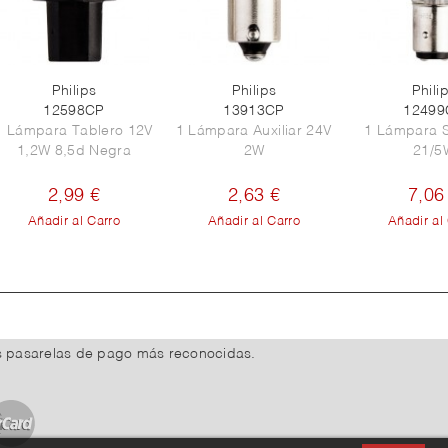
Philips
Philips
Phili
12598CP
13913CP
12499
1 Lámpara Tablero 12V
1 Lámpara Auxiliar 24V
1 Lámpara 
1,2W 8,5d Negra
2W
21/5
2,99 €
2,63 €
7,06
Añadir al Carro
Añadir al Carro
Añadir al
s pasarelas de pago más reconocidas.