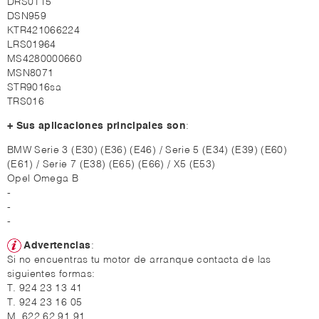
DRS0115
DSN959
KTR421066224
LRS01964
MS4280000660
MSN8071
STR9016sa
TRS016
+ Sus aplicaciones principales son
:
BMW Serie 3 (E30) (E36) (E46) / Serie 5 (E34) (E39) (E60)
(E61) / Serie 7 (E38) (E65) (E66) / X5 (E53)
Opel Omega B
-
-
-
Advertencias
:
Si no encuentras tu motor de arranque contacta de las
siguientes formas:
T. 924 23 13 41
T. 924 23 16 05
M. 622 62 91 91