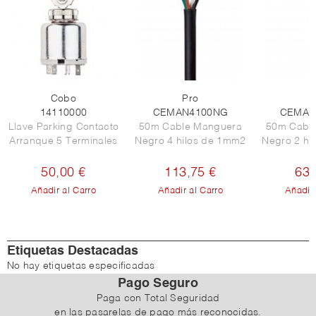
Cobo
Pro
P
14110000
CEMAN4100NG
CEMAN
Llave Parking Contacto
50m Cable Manguera
50m Cabl
Arranque 5 Terminales
Negro 4 hilos de 1mm2
Negro 2 hi
50,00 €
113,75 €
63,
Añadir al Carro
Añadir al Carro
Añadir 
Etiquetas Destacadas
No hay etiquetas especificadas
Pago Seguro
Paga con Total Seguridad
en las pasarelas de pago más reconocidas.