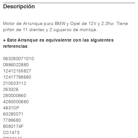
Descripción
Motor de Arranque para BMW y Opel de 12V y 2.2Kw. Tiene
piñón de 11 dientes y 2 agujeros de montaje.
+ Este Arranque es equivalente con las siguientes
referencias
:
063280071010
0986022880
12412155827
12417788680
210533112
263326
280000660
4280000660
4931SP
63280071
7788680
8080174F
CS1473