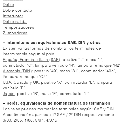
Doble
Doble contacto
Interruptor
Doble salida
Temporizadores
Zumbadores
+ Intermitencias: equivalencias SAE, DIN y otros
Existen varias formas de nombrar los terminales de
intermitencia según el país.
España, Francia e Italia (SAE)
: positivo "+", masa "-",
conmutador "C", lámpara vehículo "R", lámpara remolque "R2".
Alemania (DIN)
: positivo "49", masa "31", conmutador "49a",
lámpara remolque "C2".
USA, Canadá y UK
: positivo "X", conmutador "L", lámpara
vehículo "P".
Japón
: positivo "B", masa "E", conmutador "L".
+ Relés: equivalencia de nomenclatura de terminales
Los relés pueden marcar los terminales según: SAE y DIN.
A continuación aparecen 1º SAE / 2º DIN respectivamente:
3/30, 2/85, 1/86, 5/87, 4/87a