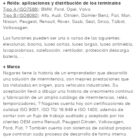
+ Relés: aplicaciones y distribución de los terminales
Tipo A (ISO7588)
: BMW, Ford, Opel, Volvo
Tipo B (ISO8092)
: Alfa, Audi, Citroën, Daimler Benz, Fiat, Man,
Nissan, Peugeot, Renault, Rover, Saab, Seat, Sinca, Talbot,
Volkswagen.
Las funciones pueden ser una o varias de las siguientes:
elevalunas, bocina, luces cortas, luces largas, luces antiniebla,
lavaparabrisas, calefacción, ventilador, protección descarga
batería, ...
+ Marca
Nagares tiene la historia de un emprendedor que desarrolló
una solución de intermitencia, con mejores prestaciones que
las instaladas en origen, para vehículos industriales. Su
aceptación llevó a dibujar una historia de crecimiento continuo
y fabricación de un amplio catálogo de intermitencias, relés,
temporizadores, ? Nagares cuenta hoy con certificaciones de
calidad ISO 9001, ISO TS/ 16:949 e ISO 1400, además de
contar con un flujo de trabajo auditado y aceptado por los
clientes OEM como Renault, Peugeot.Citroën, Volkswagen,
Ford, Fiat, ? También cuenta con sistemas de calidad propios
que controlan cada proceso de desarrollo de forma interna.