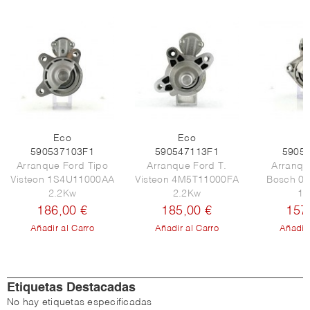
Eco
Eco
E
590537103F1
590547113F1
5905
Arranque Ford Tipo
Arranque Ford T.
Arranqu
Visteon 1S4U11000AA
Visteon 4M5T11000FA
Bosch 0
2.2Kw
2.2Kw
1.
186,00 €
185,00 €
157
Añadir al Carro
Añadir al Carro
Añadir 
Etiquetas Destacadas
No hay etiquetas especificadas