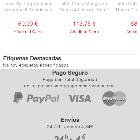
Llave Parking Contacto
50m Cable Manguera
50m Cabl
Arranque 5 Terminales
Negro 4 hilos de 1mm2
Negro 2 hi
50,00 €
113,75 €
63,
Añadir al Carro
Añadir al Carro
Añadir 
Etiquetas Destacadas
No hay etiquetas especificadas
Pago Seguro
Paga con Total Seguridad
en las pasarelas de pago más reconocidas.
Envíos
24-72h. / desde 4,84€