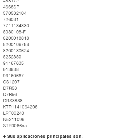
458172
4668SP
570532104
726031
7711134330
8080108-F
8200018818
8200106788
8200130624
8252889
91167635
913838
93160667
CS1207
D7R53
D7R56
DRS3838
KTR1141064208
LRT00240
N5211096
STR0066sa
+ Sus aplicaciones principales son
: