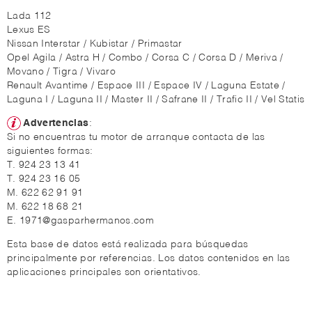
Lada 112
Lexus ES
Nissan Interstar / Kubistar / Primastar
Opel Agila / Astra H / Combo / Corsa C / Corsa D / Meriva /
Movano / Tigra / Vivaro
Renault Avantime / Espace III / Espace IV / Laguna Estate /
Laguna I / Laguna II / Master II / Safrane II / Trafic II / Vel Statis
Advertencias
:
Si no encuentras tu motor de arranque contacta de las
siguientes formas:
T. 924 23 13 41
T. 924 23 16 05
M. 622 62 91 91
M. 622 18 68 21
E. 1971@gasparhermanos.com
Esta base de datos está realizada para búsquedas
principalmente por referencias. Los datos contenidos en las
aplicaciones principales son orientativos.