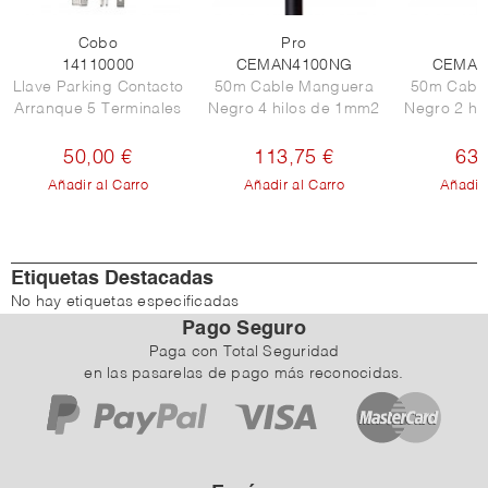
Cobo
Pro
P
14110000
CEMAN4100NG
CEMAN
Llave Parking Contacto
50m Cable Manguera
50m Cabl
Arranque 5 Terminales
Negro 4 hilos de 1mm2
Negro 2 hi
50,00 €
113,75 €
63,
Añadir al Carro
Añadir al Carro
Añadir 
Etiquetas Destacadas
No hay etiquetas especificadas
Pago Seguro
Paga con Total Seguridad
en las pasarelas de pago más reconocidas.