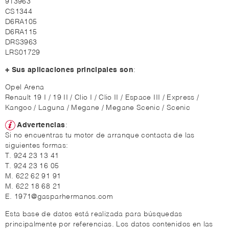
913963
CS1344
D6RA105
D6RA115
DRS3963
LRS01729
+ Sus aplicaciones principales son
:
Opel Arena
Renault 19 I / 19 II / Clio I / Clio II / Espace III / Express /
Kangoo / Laguna / Megane / Megane Scenic / Scenic
Advertencias
:
Si no encuentras tu motor de arranque contacta de las
siguientes formas:
T. 924 23 13 41
T. 924 23 16 05
M. 622 62 91 91
M. 622 18 68 21
E. 1971@gasparhermanos.com
Esta base de datos está realizada para búsquedas
principalmente por referencias. Los datos contenidos en las