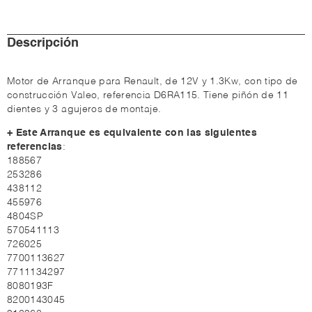
Descripción
Motor de Arranque para Renault, de 12V y 1.3Kw, con tipo de
construcción Valeo, referencia D6RA115. Tiene piñón de 11
dientes y 3 agujeros de montaje.
+ Este Arranque es equivalente con las siguientes
referencias
:
188567
253286
438112
455976
4804SP
570541113
726025
7700113627
7711134297
8080193F
8200143045