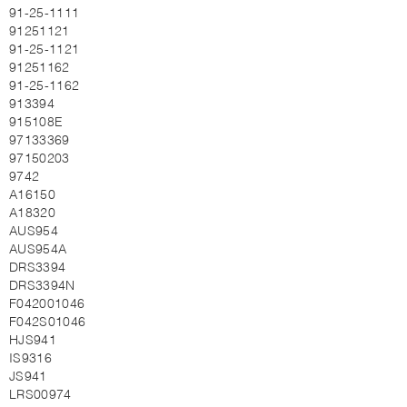
91-25-1111
91251121
91-25-1121
91251162
91-25-1162
913394
915108E
97133369
97150203
9742
A16150
A18320
AUS954
AUS954A
DRS3394
DRS3394N
F042001046
F042S01046
HJS941
IS9316
JS941
LRS00974