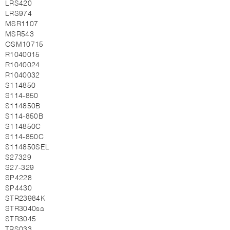
LRS420
LRS974
MSR1107
MSR543
OSM10715
R1040015
R1040024
R1040032
S114850
S114-850
S114850B
S114-850B
S114850C
S114-850C
S114850SEL
S27329
S27-329
SP4228
SP4430
STR23984K
STR3040sa
STR3045
TRS033