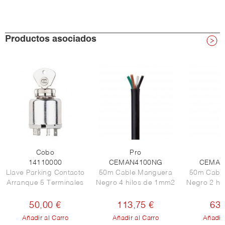
Productos asociados
Cobo
Pro
P
14110000
CEMAN4100NG
CEMAN
Llave Parking Contacto
50m Cable Manguera
50m Cabl
Arranque 5 Terminales
Negro 4 hilos de 1mm2
Negro 2 hi
50,00 €
113,75 €
63,
Añadir al Carro
Añadir al Carro
Añadir 