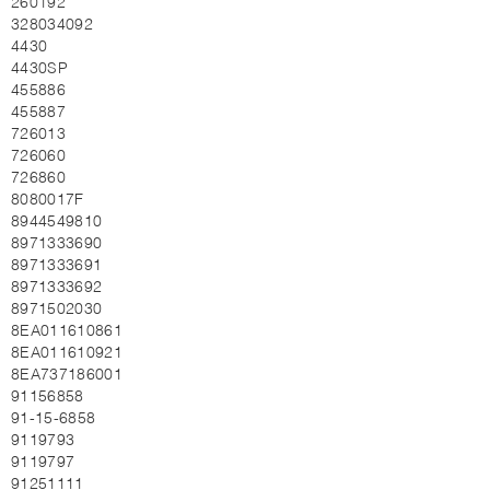
260192
328034092
4430
4430SP
455886
455887
726013
726060
726860
8080017F
8944549810
8971333690
8971333691
8971333692
8971502030
8EA011610861
8EA011610921
8EA737186001
91156858
91-15-6858
9119793
9119797
91251111