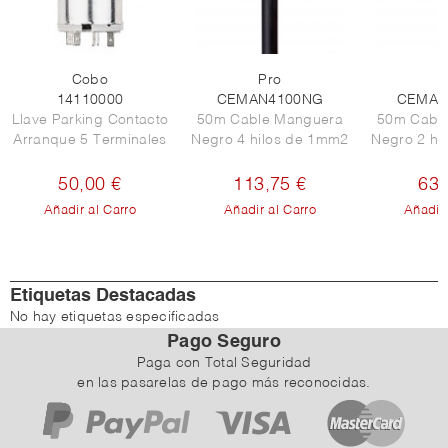
Cobo
Pro
P
14110000
CEMAN4100NG
CEMAN
Llave Parking Contacto
50m Cable Manguera
50m Cabl
Arranque 5 Terminales
Negro 4 hilos de 1mm2
Negro 2 hi
50,00 €
113,75 €
63,
Añadir al Carro
Añadir al Carro
Añadir 
Etiquetas Destacadas
No hay etiquetas especificadas
Pago Seguro
Paga con Total Seguridad
en las pasarelas de pago más reconocidas.