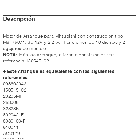
Descripción
Motor de Arranque para Mitsubishi con construcción tipo
M8T75071, de 12V y 2.2Kw. Tiene piñón de 10 dientes y 2
agujeros de montaje.
NOTA:
Idéntico arranque, diferente construcción ver
referencia 150545102.
+ Este Arranque es equivalente con las siguientes
referencias
:
0986020421
150515102
23205MI
253006
32328N
8020421F
8080103-F
910011
ACS129