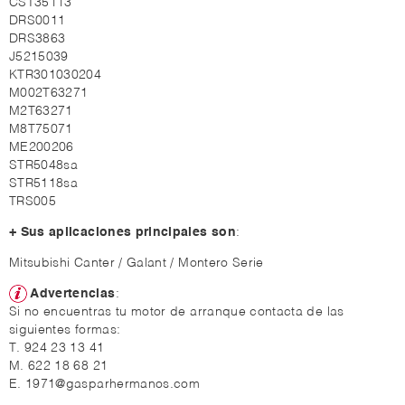
CST35113
DRS0011
DRS3863
J5215039
KTR301030204
M002T63271
M2T63271
M8T75071
ME200206
STR5048sa
STR5118sa
TRS005
+ Sus aplicaciones principales son
:
Mitsubishi Canter / Galant / Montero Serie
Advertencias
:
Si no encuentras tu motor de arranque contacta de las
siguientes formas:
T. 924 23 13 41
M. 622 18 68 21
E. 1971@gasparhermanos.com