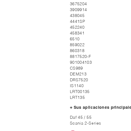
3675204
3909914
438045
4441SP
452240
458341
6510
859022
860318
8817520-F
901004103
CS989
DEM213
DRS7520
IS1140
LRT00135
LRT135
+ Sus aplicaciones principal
Daf 45 / 55
Scania 2-Series