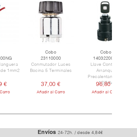
Cobo
Cobo
100NG
23110000
1403220000
Manguera
Conmutador Luces
Llave Contacto
s de 1mm2
Bocina 5 Terminales
Arranque
Precalentamiento
12/24V
9 €
37,00 €
96,80 €
 Carro
Añadir al Carro
Añadir al Carro
Envíos
24-72h. / desde 4,84€