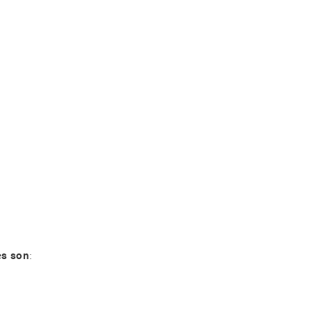
es son
: