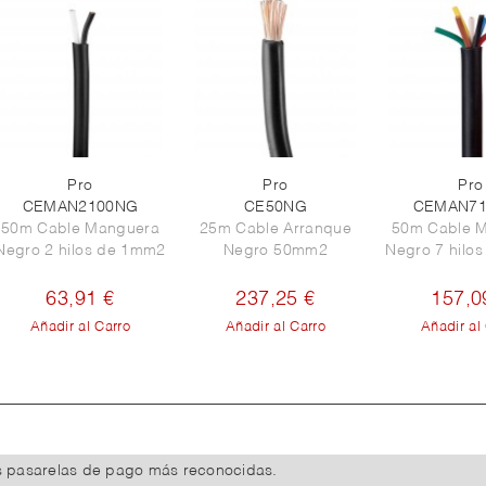
Pro
Pro
Pro
CEMAN2100NG
CE50NG
CEMAN7
50m Cable Manguera
25m Cable Arranque
50m Cable 
Negro 2 hilos de 1mm2
Negro 50mm2
Negro 7 hilo
63,91 €
237,25 €
157,0
Añadir al Carro
Añadir al Carro
Añadir al
s pasarelas de pago más reconocidas.