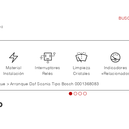
il
Material
Interruptores
Limpieza
Indicadores
Instalación
Relés
Cristales
+Relacionado
que
>
Arranque Daf Scania Tipo Bosch 0001368083
o