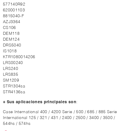
577140R92
620001103
8815040-F
AZJ3364
CS106
DEM118
DEM124
DRS5040
IS1018
KTR1080014206
LRS00240
LRS240
LRS835
SM1209
STR1304sa
STR4136sa
+ Sus aplicaciones principales son
:
Case International 400 / 4200 Serie / 500 / 685 / 885 Serie
International 125 / 321 / 431 / 2400 / 2500 / 3400 / 3500 /
544hs / 574hs