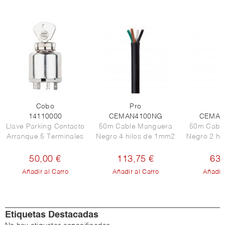
Cobo
Pro
P
14110000
CEMAN4100NG
CEMAN
Llave Parking Contacto
50m Cable Manguera
50m Cabl
Arranque 5 Terminales
Negro 4 hilos de 1mm2
Negro 2 hi
50,00 €
113,75 €
63,
Añadir al Carro
Añadir al Carro
Añadir 
Etiquetas Destacadas