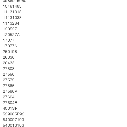
0986015040
10461483
11131018
11131038
1113284
120527
120527A
17077
17077N
250198
26336
26433
27508
27556
27575
27586
27586A
27604
27604B
4001SP
529965R92
540007103
540013103