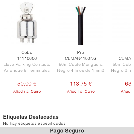
Cobo
Pro
P
14110000
CEMAN4100NG
CEMAN
Llave Parking Contacto
50m Cable Manguera
50m Cabl
Arranque 5 Terminales
Negro 4 hilos de 1mm2
Negro 2 hi
50,00 €
113,75 €
63,
Añadir al Carro
Añadir al Carro
Añadir 
Etiquetas Destacadas
No hay etiquetas especificadas
Pago Seguro