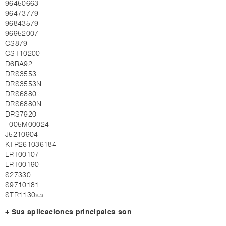
96450663
96473779
96843579
96952007
CS879
CST10200
D6RA92
DRS3553
DRS3553N
DRS6880
DRS6880N
DRS7920
F005M00024
J5210904
KTR261036184
LRT00107
LRT00190
S27330
S9710181
STR1130sa
+ Sus aplicaciones principales son
: