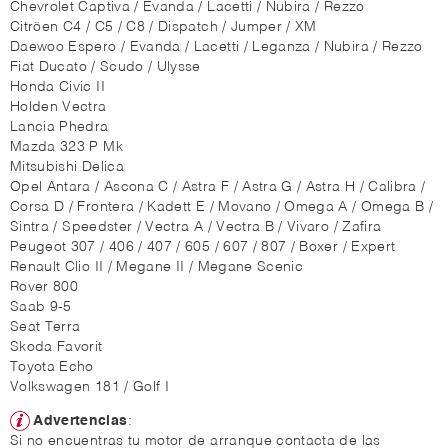
Chevrolet Captiva / Evanda / Lacetti / Nubira / Rezzo
Citröen C4 / C5 / C8 / Dispatch / Jumper / XM
Daewoo Espero / Evanda / Lacetti / Leganza / Nubira / Rezzo
Fiat Ducato / Scudo / Ulysse
Honda Civic II
Holden Vectra
Lancia Phedra
Mazda 323 P Mk
Mitsubishi Delica
Opel Antara / Ascona C / Astra F / Astra G / Astra H / Calibra /
Corsa D / Frontera / Kadett E / Movano / Omega A / Omega B /
Sintra / Speedster / Vectra A / Vectra B / Vivaro / Zafira
Peugeot 307 / 406 / 407 / 605 / 607 / 807 / Boxer / Expert
Renault Clio II / Megane II / Megane Scenic
Rover 800
Saab 9-5
Seat Terra
Skoda Favorit
Toyota Echo
Volkswagen 181 / Golf I
Advertencias
:
Si no encuentras tu motor de arranque contacta de las