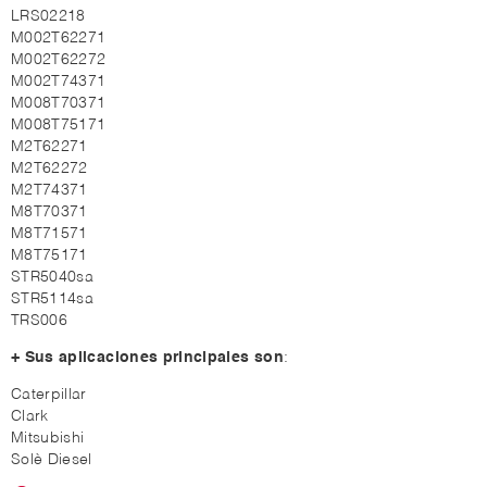
LRS02218
M002T62271
M002T62272
M002T74371
M008T70371
M008T75171
M2T62271
M2T62272
M2T74371
M8T70371
M8T71571
M8T75171
STR5040sa
STR5114sa
TRS006
+ Sus aplicaciones principales son
:
Caterpillar
Clark
Mitsubishi
Solè Diesel