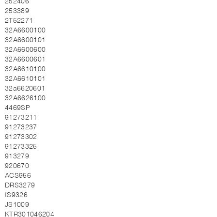
252406
253389
2T52271
32A6600100
32A6600101
32A6600600
32A6600601
32A6610100
32A6610101
32a6620601
32A6626100
4469SP
91273211
91273237
91273302
91273325
913279
920670
ACS956
DRS3279
IS9326
JS1009
KTR301046204