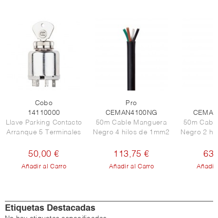
Cobo
Pro
P
14110000
CEMAN4100NG
CEMAN
Llave Parking Contacto
50m Cable Manguera
50m Cabl
Arranque 5 Terminales
Negro 4 hilos de 1mm2
Negro 2 hi
50,00 €
113,75 €
63,
Añadir al Carro
Añadir al Carro
Añadir 
Etiquetas Destacadas