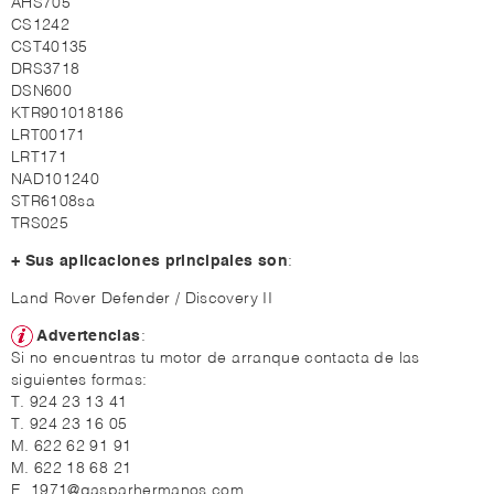
AHS705
CS1242
CST40135
DRS3718
DSN600
KTR901018186
LRT00171
LRT171
NAD101240
STR6108sa
TRS025
+ Sus aplicaciones principales son
:
Land Rover Defender / Discovery II
Advertencias
:
Si no encuentras tu motor de arranque contacta de las
siguientes formas:
T. 924 23 13 41
T. 924 23 16 05
M. 622 62 91 91
M. 622 18 68 21
E. 1971@gasparhermanos.com