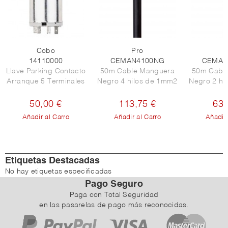
Cobo
Pro
P
14110000
CEMAN4100NG
CEMAN
Llave Parking Contacto
50m Cable Manguera
50m Cabl
Arranque 5 Terminales
Negro 4 hilos de 1mm2
Negro 2 hi
50,00 €
113,75 €
63,
Añadir al Carro
Añadir al Carro
Añadir 
Etiquetas Destacadas
No hay etiquetas especificadas
Pago Seguro
Paga con Total Seguridad
en las pasarelas de pago más reconocidas.