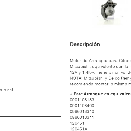
Descripción
Motor de Arranque para Citroe
Mitsubishi, equivalente con l
12V y 1.4Kw. Tiene piñón válid
NOTA: Mitsubishi y Delco Remy
recomienda montar la misma m
subishi
+ Este Arranque es equivalen
0001108183
0001108400
0986018310
0986018311
120451
120451A