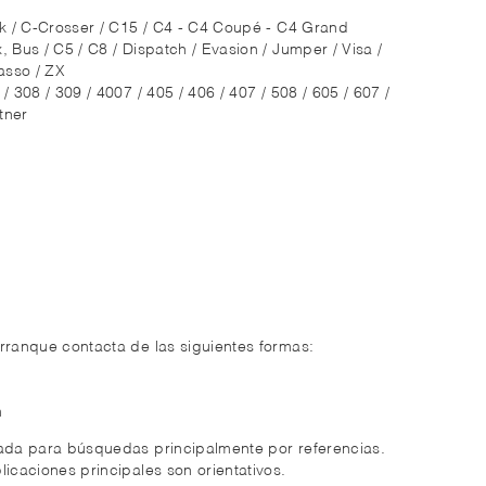
ak / C-Crosser / C15 / C4 - C4 Coupé - C4 Grand
 Bus / C5 / C8 / Dispatch / Evasion / Jumper / Visa /
asso / ZX
/ 308 / 309 / 4007 / 405 / 406 / 407 / 508 / 605 / 607 /
tner
rranque contacta de las siguientes formas:
m
zada para búsquedas principalmente por referencias.
licaciones principales son orientativos.