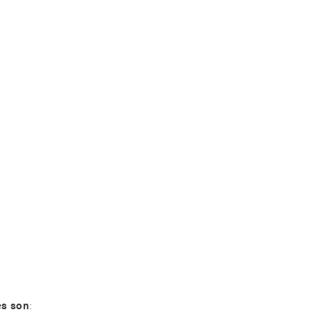
es son
: