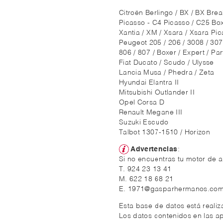
Citroën Berlingo / BX / BX Bre
Picasso - C4 Picasso / C25 Box,
Xantia / XM / Xsara / Xsara Pic
Peugeot 205 / 206 / 3008 / 307 
806 / 807 / Boxer / Expert / Par
Fiat Ducato / Scudo / Ulysse
Lancia Musa / Phedra / Zeta
Hyundai Elantra II
Mitsubishi Outlander II
Opel Corsa D
Renault Megane III
Suzuki Escudo
Talbot 1307-1510 / Horizon
Advertencias
:
Si no encuentras tu motor de a
T. 924 23 13 41
M. 622 18 68 21
E. 1971@gasparhermanos.co
Esta base de datos está reali
Los datos contenidos en las ap