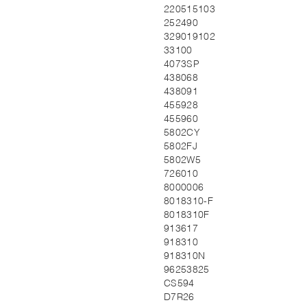
220515103
252490
329019102
33100
4073SP
438068
438091
455928
455960
5802CY
5802FJ
5802W5
726010
8000006
8018310-F
8018310F
913617
918310
918310N
96253825
CS594
D7R26