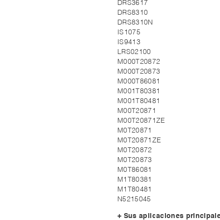
DRS3617
DRS8310
DRS8310N
IS1075
IS9413
LRS02100
M000T20872
M000T20873
M000T86081
M001T80381
M001T80481
M00T20871
M00T20871ZE
M0T20871
M0T20871ZE
M0T20872
M0T20873
M0T86081
M1T80381
M1T80481
N5215045
+ Sus aplicaciones principal