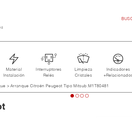
il
Material
Interruptores
Limpieza
Indicadores
Instalación
Relés
Cristales
+Relacionado
que
>
Arranque Citroën Peugeot Tipo Mitsub.M1T80481
ot