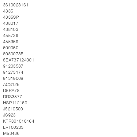
3610023161
4335
4335SP
438017
438103
455739
455969
600060
8080078F
8EA737124001
91203537
91273174
91319009
ACS125
D6RA78
DRS3577
HSP112160
J5210500
JS923
KTR301018164
LRT00203
M53486