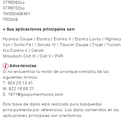
STR0062sa
STR8702sa
TM000A08401
TRS049
+ Sus aplicaciones principales son
:
Hyundai Coupe / Elantra / Elantra II / Elantra Lavita / Highway
Van / Santa Fe I / Sonata IV / Tiburon Coupe / Trajet / Tucson
Kia Carens II / Cetato
Mitsubishi Colt IV / Colt V / PVR
Advertencias
:
Si no encuentras tu motor de arranque contacta de las
siguientes formas:
T. 924 23 13 41
M. 622 18 68 21
E. 1971@gasparhermanos.com
Esta base de datos está realizada para búsquedas
principalmente por referencias. Los datos contenidos en las
aplicaciones principales son orientativos.