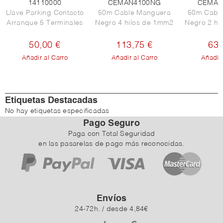
14110000
CEMAN4100NG
CEMAN
Llave Parking Contacto
50m Cable Manguera
50m Cabl
Arranque 5 Terminales
Negro 4 hilos de 1mm2
Negro 2 hi
50,00 €
113,75 €
63,
Añadir al Carro
Añadir al Carro
Añadir 
Etiquetas Destacadas
No hay etiquetas especificadas
Pago Seguro
Paga con Total Seguridad
en las pasarelas de pago más reconocidas.
Envíos
24-72h. / desde 4,84€