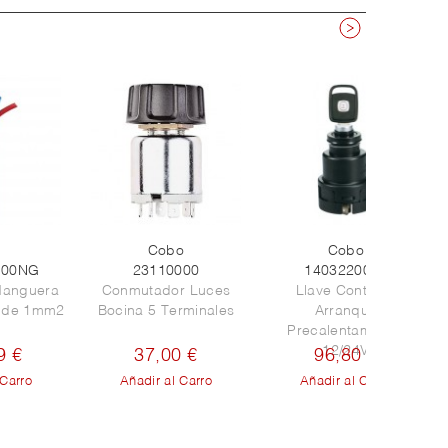
Cobo
Cobo
100NG
23110000
1403220000
Manguera
Conmutador Luces
Llave Contacto
s de 1mm2
Bocina 5 Terminales
Arranque
Precalentamiento
12/24V
9 €
37,00 €
96,80 €
 Carro
Añadir al Carro
Añadir al Carro