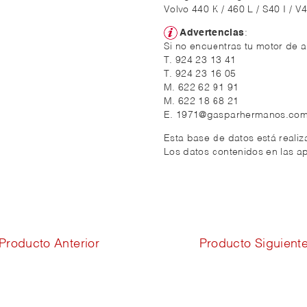
Volvo 440 K / 460 L / S40 I / V
Advertencias
:
Si no encuentras tu motor de a
T. 924 23 13 41
T. 924 23 16 05
M. 622 62 91 91
M. 622 18 68 21
E. 1971@gasparhermanos.co
Esta base de datos está reali
Los datos contenidos en las ap
Producto Anterior
Producto Siguient