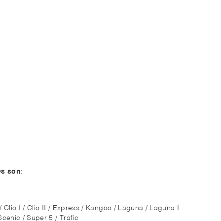
es son
:
9 / Clio I / Clio II / Express / Kangoo / Laguna / Laguna I
cenic / Super 5 / Trafic