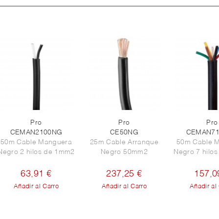
Pro
Pro
Pro
CEMAN2100NG
CE50NG
CEMAN7
50m Cable Manguera
25m Cable Arranque
50m Cable 
Negro 2 hilos de 1mm2
Negro 50mm2
Negro 7 hilo
63,91 €
237,25 €
157,0
Añadir al Carro
Añadir al Carro
Añadir al