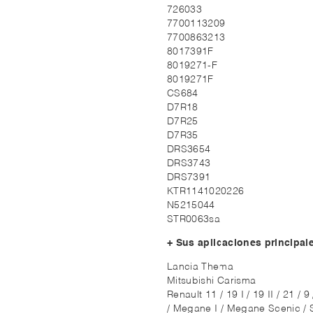
726033
7700113209
7700863213
8017391F
8019271-F
8019271F
CS684
D7R18
D7R25
D7R35
DRS3654
DRS3743
DRS7391
KTR1141020226
N5215044
STR0063sa
+ Sus aplicaciones principal
Lancia Thema
Mitsubishi Carisma
Renault 11 / 19 I / 19 II / 21 / 
/ Megane I / Megane Scenic / S