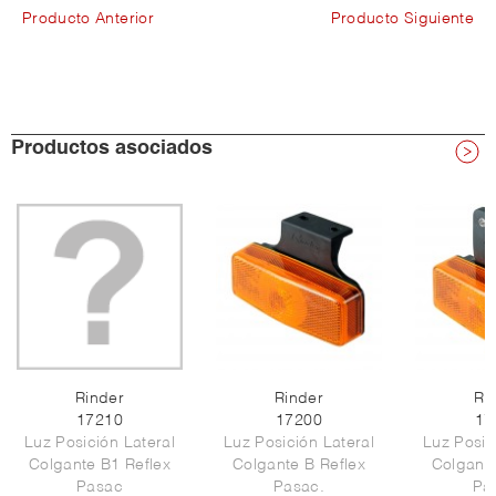
Producto Anterior
Producto Siguiente
Productos asociados
Rinder
Rinder
Ri
17210
17200
17
Luz Posición Lateral
Luz Posición Lateral
Luz Posic
Colgante B1 Reflex
Colgante B Reflex
Colgante
Pasac
Pasac.
Pa