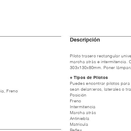
Descripción
Piloto trasero rectangular univ
marcha atrás e intermitencia. 
303x130x80mm. Poner lámpar
+ Tipos de Pilotos
Puedes encontrar pilotos para 
sean delanteros, laterales o tr
cia, Freno
Posición
Freno
Intermitencia
Marcha atrás
Antiniebla
Matrícula
Reflex