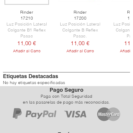
Rinder
Rinder
Ri
17210
17200
17
Luz Posición Lateral
Luz Posición Lateral
Luz Posic
Colgante B1 Reflex
Colgante B Reflex
Colgante
Pasac
Pasac.
Pa
11,00 €
11,00 €
11,
Añadir al Carro
Añadir al Carro
Añadir 
Etiquetas Destacadas
No hay etiquetas especificadas
Pago Seguro
Paga con Total Seguridad
en las pasarelas de pago más reconocidas.