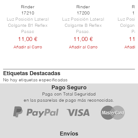
Rinder
Rinder
Ri
17210
17200
17
Luz Posición Lateral
Luz Posición Lateral
Luz Posic
Colgante B1 Reflex
Colgante B Reflex
Colgante
Pasac
Pasac.
Pa
11,00 €
11,00 €
11,
Añadir al Carro
Añadir al Carro
Añadir 
Etiquetas Destacadas
No hay etiquetas especificadas
Pago Seguro
Paga con Total Seguridad
en las pasarelas de pago más reconocidas.
Envíos