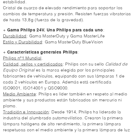
estabilidad.
Cristal de cuarzo de elevado rendimiento para soportar los
cambios de temperatura y presión. Resisten fuerzas vibratorias
de hasta 13,8g (fuerza de la gravedad).
+
Gama Philips 24V. Una Philips para cada uno
:
Durabilidad
: Gama MasterDuty y Gama MasterLife
Estilo y Durabilidad
: Gama MasterDuty BlueVision
+
Características generales Philips
:
Philips nº1 Mundial
.
Calidad, sellos y certidicados
: Philips con su sello
Calidad de
Equipo Original
es la marca elegida por los principales
fabricantes de vehículos, equipando con sus lámparas 1 de
cada 2 vehículos en Europa. Además está certificada
ISO9001, ISO14001 y QSO9000.
Medio Ambiente
: Philips es líder también en respeto al medio
ambiente y sus productos están fabricados sin mercurio ni
plomo.
Tradición e Innovación
: Desde 1914, Philips ha liderado la
industria del alumbrado automovilístico. Crearon la primera
lámpara halógena de alto rendimiento, la primera lámpara
respetuosa con el medio ambiente y la primera lámpara de luz