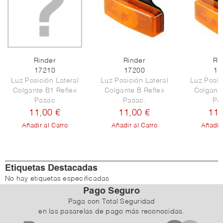
Rinder
Rinder
Ri
17210
17200
17
Luz Posición Lateral
Luz Posición Lateral
Luz Posic
Colgante B1 Reflex
Colgante B Reflex
Colgante
Pasac
Pasac.
Pa
11,00 €
11,00 €
11,
Añadir al Carro
Añadir al Carro
Añadir 
Etiquetas Destacadas
No hay etiquetas especificadas
Pago Seguro
Paga con Total Seguridad
en las pasarelas de pago más reconocidas.