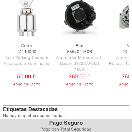
Cobo
Eco
Va
14110000
555401150B
TG1
Llave Parking Contacto
Alternador Mercedes T.
Alterna
Arranque 5 Terminales
Bosch 01220AA0B0
Renault 12
150A
50,00 €
360,00 €
350
Añadir al Carro
Añadir al Carro
Añadir 
Etiquetas Destacadas
No hay etiquetas especificadas
Pago Seguro
Paga con Total Seguridad