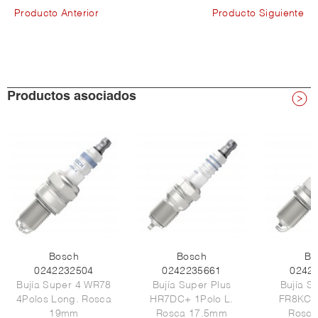
Producto Anterior
Producto Siguiente
Productos asociados
Bosch
Bosch
Bo
0242232504
0242235661
0242
Bujía Super 4 WR78
Bujía Super Plus
Bujía S
4Polos Long. Rosca
HR7DC+ 1Polo L.
FR8KC+ 
19mm
Rosca 17.5mm
Rosc