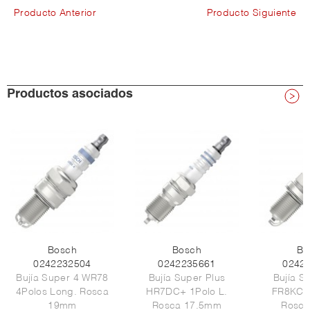
Producto Anterior
Producto Siguiente
Productos asociados
Bosch
Bosch
Bo
0242232504
0242235661
0242
Bujía Super 4 WR78
Bujía Super Plus
Bujía S
4Polos Long. Rosca
HR7DC+ 1Polo L.
FR8KC+ 
19mm
Rosca 17.5mm
Rosc