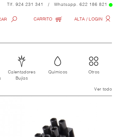
Tlf.
924 231 341
/ Whatsapp.
622 186 821
CARRITO
ALTA / LOGIN
Calentadores
Químicos
Otros
s
Bujías
Ver todo