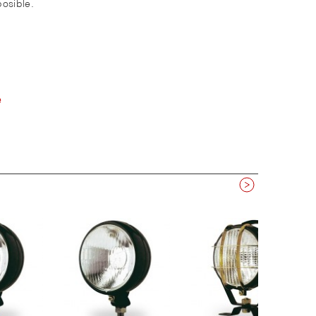
osible.
e