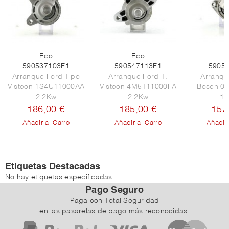
Eco
Eco
E
590537103F1
590547113F1
5905
Arranque Ford Tipo
Arranque Ford T.
Arranqu
Visteon 1S4U11000AA
Visteon 4M5T11000FA
Bosch 0
2.2Kw
2.2Kw
1.
186,00 €
185,00 €
157
Añadir al Carro
Añadir al Carro
Añadir 
Etiquetas Destacadas
No hay etiquetas especificadas
Pago Seguro
Paga con Total Seguridad
en las pasarelas de pago más reconocidas.