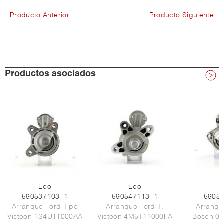
Producto Anterior
Producto Siguiente
Productos asociados
Eco
Eco
E
590537103F1
590547113F1
5905
Arranque Ford Tipo
Arranque Ford T.
Arranqu
Visteon 1S4U11000AA
Visteon 4M5T11000FA
Bosch 0