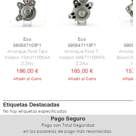
Eco
Eco
E
590537103F1
590547113F1
5905
Arranque Ford Tipo
Arranque Ford T.
Arranqu
Visteon 1S4U11000AA
Visteon 4M5T11000FA
Bosch 0
2.2Kw
2.2Kw
1.
186,00 €
185,00 €
157
Añadir al Carro
Añadir al Carro
Añadir 
Etiquetas Destacadas
No hay etiquetas especificadas
Pago Seguro
Paga con Total Seguridad
en las pasarelas de pago más reconocidas.