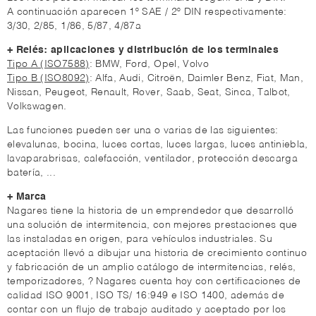
A continuación aparecen 1º SAE / 2º DIN respectivamente:
3/30, 2/85, 1/86, 5/87, 4/87a
+ Relés: aplicaciones y distribución de los terminales
Tipo A (ISO7588)
: BMW, Ford, Opel, Volvo
Tipo B (ISO8092)
: Alfa, Audi, Citroën, Daimler Benz, Fiat, Man,
Nissan, Peugeot, Renault, Rover, Saab, Seat, Sinca, Talbot,
Volkswagen.
Las funciones pueden ser una o varias de las siguientes:
elevalunas, bocina, luces cortas, luces largas, luces antiniebla,
lavaparabrisas, calefacción, ventilador, protección descarga
batería, ...
+ Marca
Nagares tiene la historia de un emprendedor que desarrolló
una solución de intermitencia, con mejores prestaciones que
las instaladas en origen, para vehículos industriales. Su
aceptación llevó a dibujar una historia de crecimiento continuo
y fabricación de un amplio catálogo de intermitencias, relés,
temporizadores, ? Nagares cuenta hoy con certificaciones de
calidad ISO 9001, ISO TS/ 16:949 e ISO 1400, además de
contar con un flujo de trabajo auditado y aceptado por los