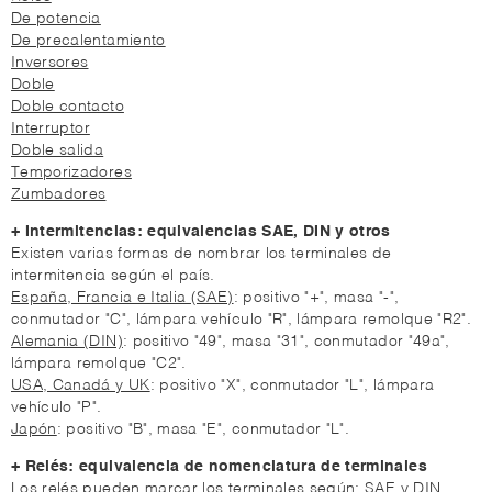
De potencia
De precalentamiento
Inversores
Doble
Doble contacto
Interruptor
Doble salida
Temporizadores
Zumbadores
+ Intermitencias: equivalencias SAE, DIN y otros
Existen varias formas de nombrar los terminales de
intermitencia según el país.
España, Francia e Italia (SAE)
: positivo "+", masa "-",
conmutador "C", lámpara vehículo "R", lámpara remolque "R2".
Alemania (DIN)
: positivo "49", masa "31", conmutador "49a",
lámpara remolque "C2".
USA, Canadá y UK
: positivo "X", conmutador "L", lámpara
vehículo "P".
Japón
: positivo "B", masa "E", conmutador "L".
+ Relés: equivalencia de nomenclatura de terminales
Los relés pueden marcar los terminales según: SAE y DIN.