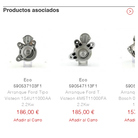
Productos asociados
Eco
Eco
E
590537103F1
590547113F1
5905
Arranque Ford Tipo
Arranque Ford T.
Arranqu
Visteon 1S4U11000AA
Visteon 4M5T11000FA
Bosch 0
2.2Kw
2.2Kw
1.
186,00 €
185,00 €
157
Añadir al Carro
Añadir al Carro
Añadir 