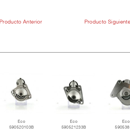
Producto Anterior
Producto Siguient
Eco
Eco
Eco
590520103B
590521233B
590538