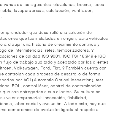
 varias de las siguientes: elevalunas, bocina, luces
niebla, lavaparabrisas, calefacción, ventilador,
.
un emprendedor que desarrolló una solución de
staciones que las instaladas en origen, para vehículos
vó a dibujar una historia de crecimiento continuo y
ogo de intermitencias, relés, temporizadores, ?
icaciones de calidad ISO 9001, ISO TS/ 16:949 e ISO
flujo de trabajo auditado y aceptado por los clientes
roën, Volkswagen, Ford, Fiat, ? También cuenta con
ue controlan cada proceso de desarrollo de forma
badas por AOI (Automatic Optical Inspection), test
uncional EOL, control láser, control de contaminación
as que son entregadas a sus clientes. Su cultura se
u valor empresarial: innovación, fiabilidad,
encia, labor social y evolución. A todo esto, hay que
irme compromiso de evolución ligada al respeto al