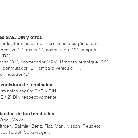
as SAE, DIN y otros
ar los terminales de intermitencia según el país.
: positivo "+", masa "-", conmutador "C", lámpara
 "R2".
, masa "31", conmutador "49a", lámpara remolque "C2".
X", conmutador "L", lámpara vehículo "P".
 conmutador "L".
enclatura de terminales
erminales según: SAE y DIN.
E / 2º DIN respectivamente:
ibución de los terminales
Opel, Volvo
 Citroën, Daimler Benz, Fiat, Man, Nissan, Peugeot,
nca, Talbot, Volkswagen.