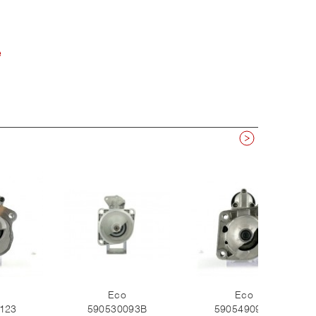
e
Eco
Eco
123
590530093B
590549093B