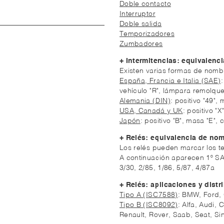
Doble contacto
Interruptor
Doble salida
Temporizadores
Zumbadores
+ Intermitencias: equivalenci
Existen varias formas de nombr
España, Francia e Italia (SAE)
vehículo "R", lámpara remolque
Alemania (DIN)
: positivo "49"
USA, Canadá y UK
: positivo "
Japón
: positivo "B", masa "E",
+ Relés: equivalencia de nom
Los relés pueden marcar los t
A continuación aparecen 1º SA
3/30, 2/85, 1/86, 5/87, 4/87a
+ Relés: aplicaciones y distr
Tipo A (ISO7588)
: BMW, Ford, 
Tipo B (ISO8092)
: Alfa, Audi,
Renault, Rover, Saab, Seat, Si