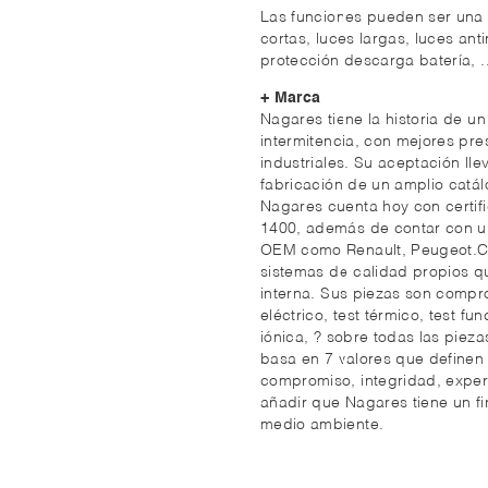
Las funciones pueden ser una o
cortas, luces largas, luces anti
protección descarga batería, ..
+ Marca
Nagares tiene la historia de 
intermitencia, con mejores pre
industriales. Su aceptación lle
fabricación de un amplio catál
Nagares cuenta hoy con certif
1400, además de contar con un 
OEM como Renault, Peugeot.Cit
sistemas de calidad propios q
interna. Sus piezas son compro
eléctrico, test térmico, test f
iónica, ? sobre todas las piez
basa en 7 valores que definen s
compromiso, integridad, experi
añadir que Nagares tiene un f
medio ambiente.