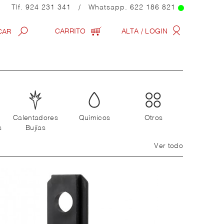
Tlf.
924 231 341
/ Whatsapp.
622 186 821
CARRITO
ALTA / LOGIN
Calentadores
Químicos
Otros
s
Bujías
Ver todo