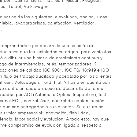
 Citroën, Daimler Benz, Fiat, Man, Nissan, Peugeot,
nca, Talbot, Volkswagen.
 varias de las siguientes: elevalunas, bocina, luces
niebla, lavaparabrisas, calefacción, ventilador,
.
un emprendedor que desarrolló una solución de
staciones que las instaladas en origen, para vehículos
vó a dibujar una historia de crecimiento continuo y
ogo de intermitencias, relés, temporizadores, ?
icaciones de calidad ISO 9001, ISO TS/ 16:949 e ISO
flujo de trabajo auditado y aceptado por los clientes
roën, Volkswagen, Ford, Fiat, ? También cuenta con
ue controlan cada proceso de desarrollo de forma
badas por AOI (Automatic Optical Inspection), test
uncional EOL, control láser, control de contaminación
as que son entregadas a sus clientes. Su cultura se
u valor empresarial: innovación, fiabilidad,
encia, labor social y evolución. A todo esto, hay que
irme compromiso de evolución ligada al respeto al