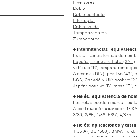
Inversores
Doble
Doble contacto
Interruptor
Doble salida
Temporizadores
Zumbadores
+ Intermitencias: equivalenci
Existen varias formas de nombr
España, Francia e Italia (SAE)
vehículo "R", lámpara remolque
Alemania (DIN)
: positivo "49"
USA, Canadá y UK
: positivo "
Japón
: positivo "B", masa "E",
+ Relés: equivalencia de nom
Los relés pueden marcar los t
A continuación aparecen 1º SA
3/30, 2/85, 1/86, 5/87, 4/87a
+ Relés: aplicaciones y distr
Tipo A (ISO7588)
: BMW, Ford, 