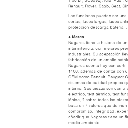
Tipo B (ISO8092)
: Alfa, Audi,
Renault, Rover, Saab, Seat, Si
Las funciones pueden ser una o
cortas, luces largas, luces anti
protección descarga batería, ..
+ Marca
Nagares tiene la historia de 
intermitencia, con mejores pre
industriales. Su aceptación lle
fabricación de un amplio catál
Nagares cuenta hoy con certif
1400, además de contar con un 
OEM como Renault, Peugeot.Cit
sistemas de calidad propios q
interna. Sus piezas son compro
eléctrico, test térmico, test f
iónica, ? sobre todas las piez
basa en 7 valores que definen s
compromiso, integridad, experi
añadir que Nagares tiene un f
medio ambiente.