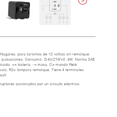
 Nagares, para turismos de 12 voltios sin remolque.
e pulsaciones. Consumo: 2(4)x21W+0..4W. Norma SAE
nificado: += batería, -= masa, C= mando Relé
ículo, R2= lámpara remolque. Tiene 4 terminales
ault.
ruptores accionados por un circuito eléctrico.