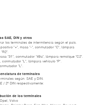
as SAE, DIN y otros
ar los terminales de intermitencia según el país.
: positivo "+", masa "-", conmutador "C", lámpara
 "R2".
, masa "31", conmutador "49a", lámpara remolque "C2".
X", conmutador "L", lámpara vehículo "P".
 conmutador "L".
enclatura de terminales
erminales según: SAE y DIN.
E / 2º DIN respectivamente:
ibución de los terminales
Opel, Volvo