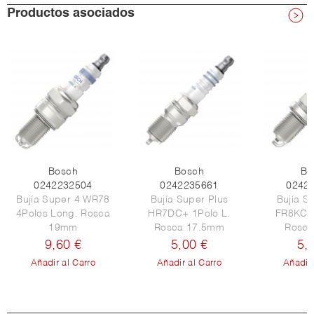
Productos asociados
Bosch
Bosch
Bo
0242232504
0242235661
0242
Bujía Super 4 WR78
Bujía Super Plus
Bujía S
4Polos Long. Rosca
HR7DC+ 1Polo L.
FR8KC+ 
19mm
Rosca 17.5mm
Rosc
9,60 €
5,00 €
5,
Añadir al Carro
Añadir al Carro
Añadir 