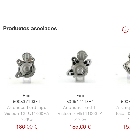
Productos asociados
Eco
Eco
E
590537103F1
590547113F1
5905
Arranque Ford Tipo
Arranque Ford T.
Arranqu
Visteon 1S4U11000AA
Visteon 4M5T11000FA
Bosch 0
2.2Kw
2.2Kw
1.
186,00 €
185,00 €
157