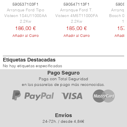
590537103F1
590547113F1
5905
Arranque Ford Tipo
Arranque Ford T.
Arranqu
Visteon 1S4U11000AA
Visteon 4M5T11000FA
Bosch 0
2.2Kw
2.2Kw
1.
186,00 €
185,00 €
157
Añadir al Carro
Añadir al Carro
Añadir 
Etiquetas Destacadas
No hay etiquetas especificadas
Pago Seguro
Paga con Total Seguridad
en las pasarelas de pago más reconocidas.
Envíos
24-72h. / desde 4,84€