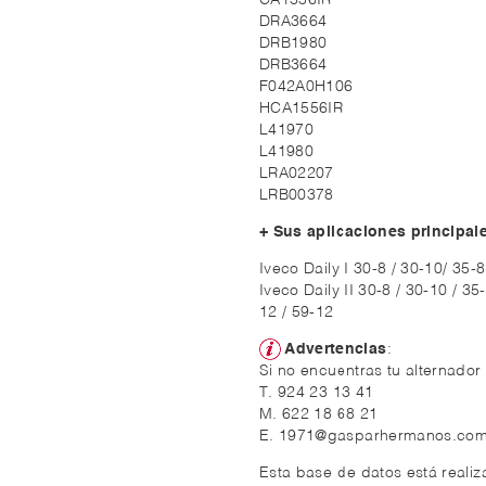
CA1556IR
DRA3664
DRB1980
DRB3664
F042A0H106
HCA1556IR
L41970
L41980
LRA02207
LRB00378
+ Sus aplicaciones principal
Iveco Daily I 30-8 / 30-10/ 35-8
Iveco Daily II 30-8 / 30-10 / 35
12 / 59-12
Advertencias
:
Si no encuentras tu alternador
T. 924 23 13 41
M. 622 18 68 21
E. 1971@gasparhermanos.co
Esta base de datos está reali