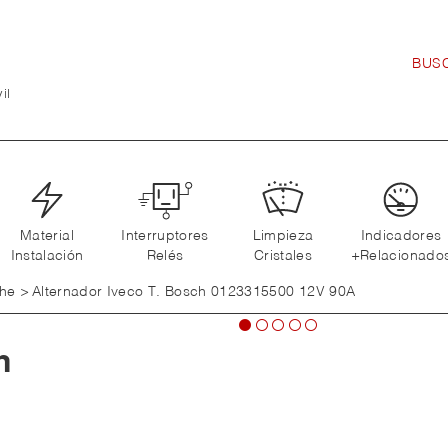
il
Material
Interruptores
Limpieza
Indicadores
Instalación
Relés
Cristales
+Relacionado
che
>
Alternador Iveco T. Bosch 0123315500 12V 90A
h