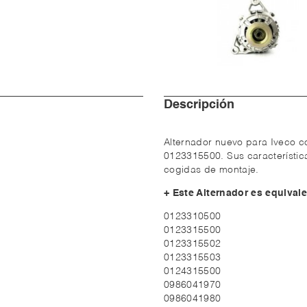
Descripción
Alternador nuevo para Iveco c
0123315500. Sus característica
cogidas de montaje.
+ Este Alternador es equivale
0123310500
0123315500
0123315502
0123315503
0124315500
0986041970
0986041980