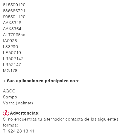
815509120
836666721
905501120
AAK5316
AAK5364
ALT7995sa
IA0925
L83290
LEA0719
LRA02147
LRA2147
MG178
+ Sus aplicaciones principales son
:
AGCO
Sampo
Valtra (Valmet)
Advertencias
:
Si no encuentras tu alternador contacta de las siguientes
formas:
T. 924 23 13 41