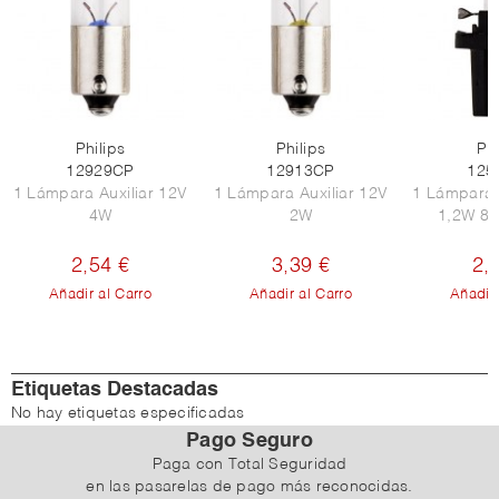
Philips
Philips
Phi
12929CP
12913CP
125
1 Lámpara Auxiliar 12V
1 Lámpara Auxiliar 12V
1 Lámpara 
4W
2W
1,2W 8,
2,54 €
3,39 €
2,
Añadir al Carro
Añadir al Carro
Añadir 
Etiquetas Destacadas
No hay etiquetas especificadas
Pago Seguro
Paga con Total Seguridad
en las pasarelas de pago más reconocidas.