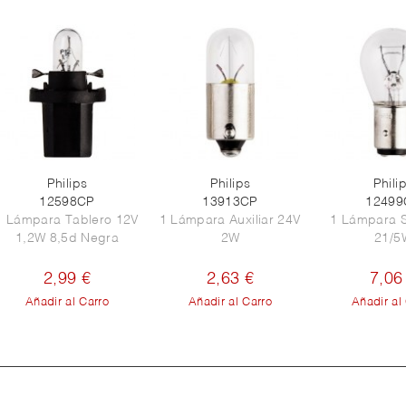
Philips
Philips
Phili
12598CP
13913CP
12499
1 Lámpara Tablero 12V
1 Lámpara Auxiliar 24V
1 Lámpara 
1,2W 8,5d Negra
2W
21/5
2,99 €
2,63 €
7,06
Añadir al Carro
Añadir al Carro
Añadir al