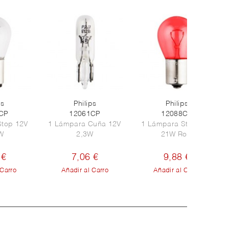
ps
Philips
Philips
CP
12061CP
12088CP
Stop 12V
1 Lámpara Cuña 12V
1 Lámpara Stop 12V
W
2,3W
21W Roja
 €
7,06 €
9,88 €
 Carro
Añadir al Carro
Añadir al Carro