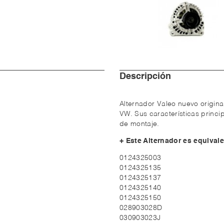
Descripción
Alternador Valeo nuevo origina
VW. Sus características princi
de montaje.
+ Este Alternador es equivale
0124325003
0124325135
0124325137
0124325140
0124325150
028903028D
030903023J