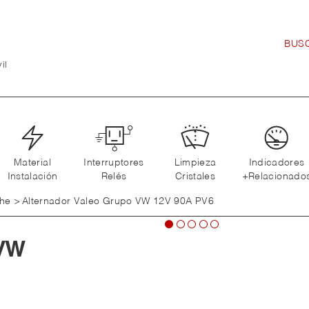
il
Material
Interruptores
Limpieza
Indicadores
Instalación
Relés
Cristales
+Relacionado
che
>
Alternador Valeo Grupo VW 12V 90A PV6
 VW