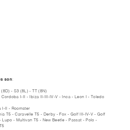
es son
:
 (8D) - S3 (8L) - TT (8N)
Cordoba I-II - Ibiza II-III-IV-V - Inca - Leon I - Toledo
 I-II - Roomster
nia T5 - Caravelle T5 - Derby - Fox - Golf III-IV-V - Golf
 - Lupo - Multivan T5 - New Beetle - Passat - Polo -
 T5