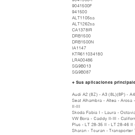
9041500-F
9041500F
941500
ALT1105sa
ALT1262sa
CA1378IR
DRB1500
DRB1500N
IA1147
KTR611034180
LRA00486
SG9B013
SG9B087
+ Sus aplicaciones principal
Audi A2 (8Z) - A3 (8L)(8P) - A4
Seat Alhambra - Altea - Arosa - 
II-III
Skoda Fabia I - Laura - Octavia
VW Bora - Caddy II-III - Califor
Plus - LT 28-35 II - LT 28-46 II
Sharan - Touran - Transporter