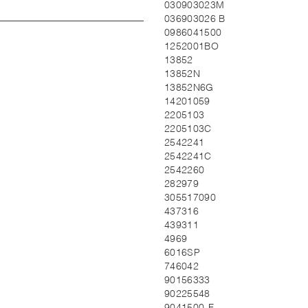
030903023M
036903026 B
0986041500
1252001BO
13852
13852N
13852N6G
14201059
2205103
2205103C
2542241
2542241C
2542260
282979
305517090
437316
439311
4969
6016SP
746042
90156333
90225548