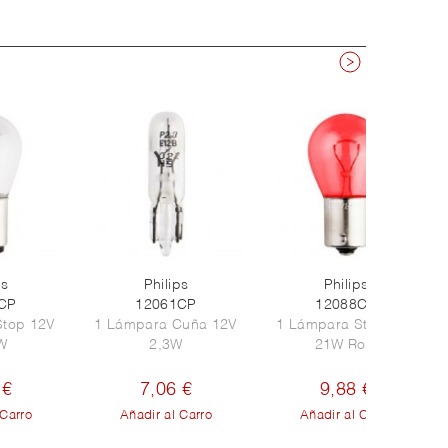
ps
Philips
Philips
CP
12061CP
12088CP
Stop 12V
1 Lámpara Cuña 12V
1 Lámpara Stop 12V
W
2,3W
21W Roja
 €
7,06 €
9,88 €
 Carro
Añadir al Carro
Añadir al Carro