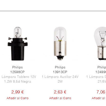
Philips
Philips
Phili
12598CP
13913CP
12499
1 Lámpara Tablero 12V
1 Lámpara Auxiliar 24V
1 Lámpara 
1,2W 8,5d Negra
2W
21/5
2,99 €
2,63 €
7,06
Añadir al Carro
Añadir al Carro
Añadir al