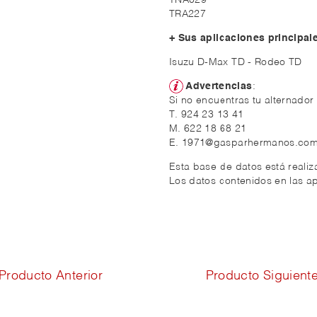
TNA029
TRA227
+ Sus aplicaciones principal
Isuzu D-Max TD - Rodeo TD
Advertencias
:
Si no encuentras tu alternador
T. 924 23 13 41
M. 622 18 68 21
E. 1971@gasparhermanos.co
Esta base de datos está reali
Los datos contenidos en las ap
Producto Anterior
Producto Siguient