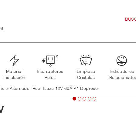
il
Material
Interruptores
Limpieza
Indicadores
Instalación
Relés
Cristales
+Relacionado
che
>
Alternador Rec. Isuzu 12V 60A P1 Depresor
V