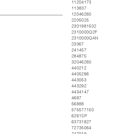
11204173
113837
12046260
2205025
2301981502
2310000Q2F
2310000QAN
23367
241457
284875
32046260
440212
4405286
443053
443292
4434147
4687
56888
575577150
6261SP
63731827
72735064