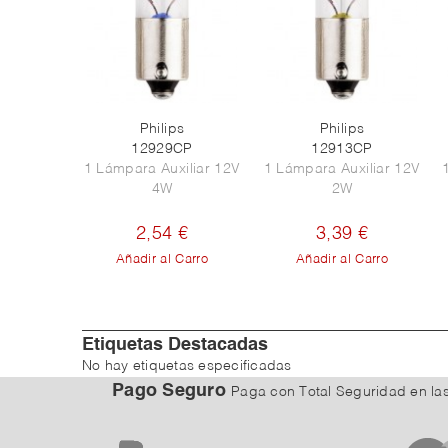
Philips
Philips
12929CP
12913CP
1 Lámpara Auxiliar 12V
1 Lámpara Auxiliar 12V
4W
2W
2,54 €
3,39 €
Añadir al Carro
Añadir al Carro
Etiquetas Destacadas
No hay etiquetas especificadas
Pago Seguro
Paga con Total Seguridad
en la