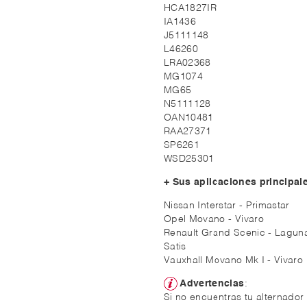
HCA1827IR
IA1436
J5111148
L46260
LRA02368
MG1074
MG65
N5111128
OAN10481
RAA27371
SP6261
WSD25301
+ Sus aplicaciones principal
Nissan Interstar - Primastar
Opel Movano - Vivaro
Renault Grand Scenic - Laguna II
Satis
Vauxhall Movano Mk I - Vivaro
Advertencias
:
Si no encuentras tu alternador