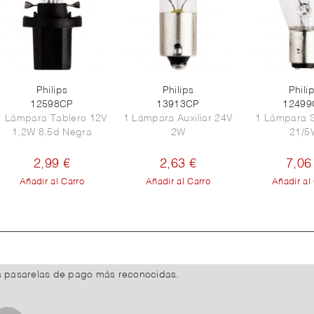
Philips
Philips
Phili
12598CP
13913CP
12499
1 Lámpara Tablero 12V
1 Lámpara Auxiliar 24V
1 Lámpara 
1,2W 8,5d Negra
2W
21/5
2,99 €
2,63 €
7,06
Añadir al Carro
Añadir al Carro
Añadir al
s pasarelas de pago más reconocidas.