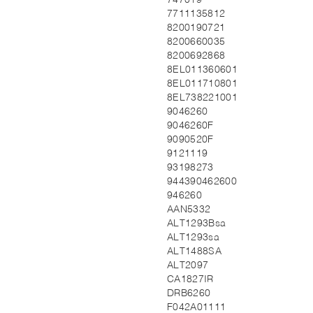
747019
7711135812
8200190721
8200660035
8200692868
8EL011360601
8EL011710801
8EL738221001
9046260
9046260F
9090520F
9121119
93198273
944390462600
946260
AAN5332
ALT1293Bsa
ALT1293sa
ALT1488SA
ALT2097
CA1827IR
DRB6260
F042A01111