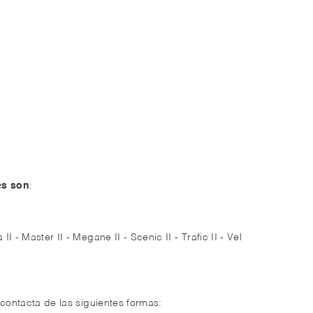
es son
:
 - Master II - Megane II - Scenic II - Trafic II - Vel
 contacta de las siguientes formas: