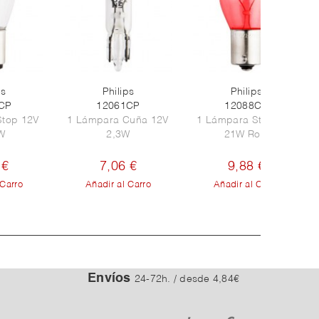
ps
Philips
Philips
CP
12061CP
12088CP
Stop 12V
1 Lámpara Cuña 12V
1 Lámpara Stop 12V
W
2,3W
21W Roja
 €
7,06 €
9,88 €
 Carro
Añadir al Carro
Añadir al Carro
Envíos
24-72h. / desde 4,84€