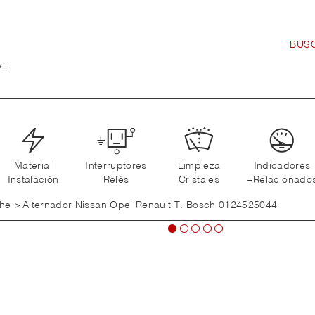
il
Material
Interruptores
Limpieza
Indicadores
Instalación
Relés
Cristales
+Relacionado
che
>
Alternador Nissan Opel Renault T. Bosch 0124525044