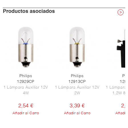
Productos asociados
Philips
Philips
Phi
12929CP
12913CP
125
1 Lámpara Auxiliar 12V
1 Lámpara Auxiliar 12V
1 Lámpara 
4W
2W
1,2W 8,
2,54 €
3,39 €
2,
Añadir al Carro
Añadir al Carro
Añadir 