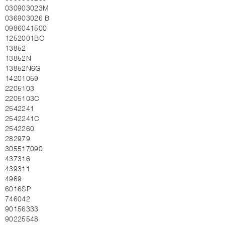
030903023M
036903026 B
0986041500
1252001BO
13852
13852N
13852N6G
14201059
2205103
2205103C
2542241
2542241C
2542260
282979
305517090
437316
439311
4969
6016SP
746042
90156333
90225548