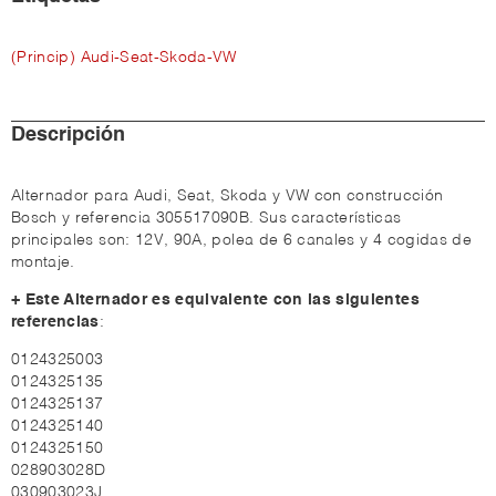
(Princip) Audi-Seat-Skoda-VW
Descripción
Alternador para Audi, Seat, Skoda y VW con construcción
Bosch y referencia 305517090B. Sus características
principales son: 12V, 90A, polea de 6 canales y 4 cogidas de
montaje.
+ Este Alternador es equivalente con las siguientes
referencias
:
0124325003
0124325135
0124325137
0124325140
0124325150
028903028D
030903023J