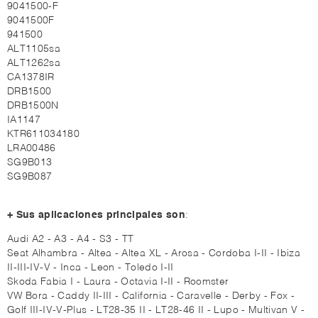
9041500-F
9041500F
941500
ALT1105sa
ALT1262sa
CA1378IR
DRB1500
DRB1500N
IA1147
KTR611034180
LRA00486
SG9B013
SG9B087
+ Sus aplicaciones principales son
:
Audi A2 - A3 - A4 - S3 - TT
Seat Alhambra - Altea - Altea XL - Arosa - Cordoba I-II - Ibiza
II-III-IV-V - Inca - Leon - Toledo I-II
Skoda Fabia I - Laura - Octavia I-II - Roomster
VW Bora - Caddy II-III - California - Caravelle - Derby - Fox -
Golf III-IV-V-Plus - LT28-35 II - LT28-46 II - Lupo - Multivan V -