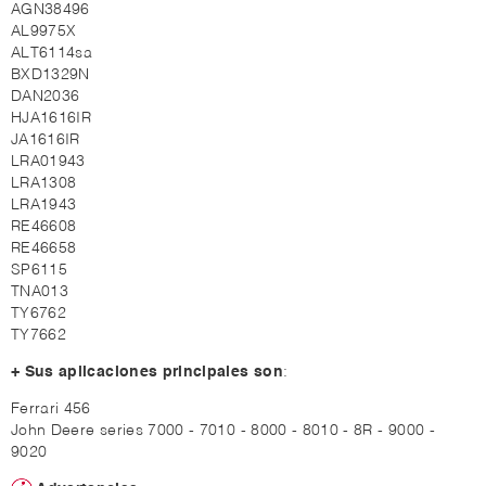
AGN38496
AL9975X
ALT6114sa
BXD1329N
DAN2036
HJA1616IR
JA1616IR
LRA01943
LRA1308
LRA1943
RE46608
RE46658
SP6115
TNA013
TY6762
TY7662
+ Sus aplicaciones principales son
:
Ferrari 456
John Deere series 7000 - 7010 - 8000 - 8010 - 8R - 9000 -
9020