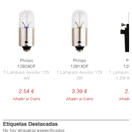
Philips
Philips
Phi
12929CP
12913CP
125
1 Lámpara Auxiliar 12V
1 Lámpara Auxiliar 12V
1 Lámpara 
4W
2W
1,2W 8,
2,54 €
3,39 €
2,
Añadir al Carro
Añadir al Carro
Añadir 
Etiquetas Destacadas
No hay etiquetas especificadas