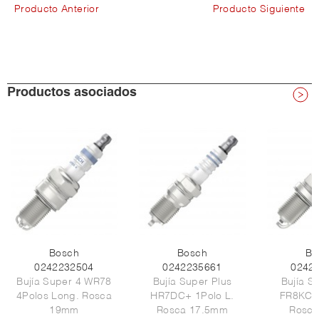
Producto Anterior
Producto Siguiente
Productos asociados
Bosch
Bosch
Bo
0242232504
0242235661
0242
Bujía Super 4 WR78
Bujía Super Plus
Bujía S
4Polos Long. Rosca
HR7DC+ 1Polo L.
FR8KC+ 
19mm
Rosca 17.5mm
Rosc